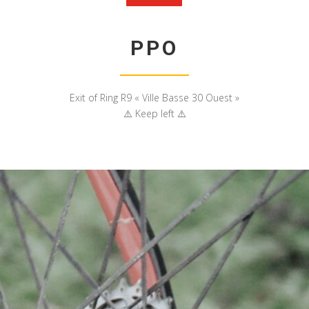
PPO
Exit of Ring R9 « Ville Basse 30 Ouest »
⚠️ Keep left ⚠️