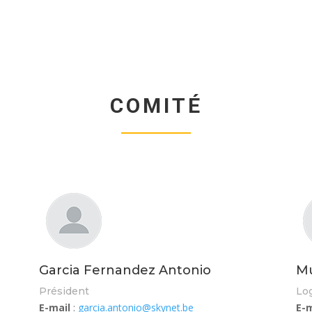
COMITÉ
Garcia Fernandez Antonio
Mu
Président
Log
E-mail
:
garcia.antonio@skynet.be
E-m