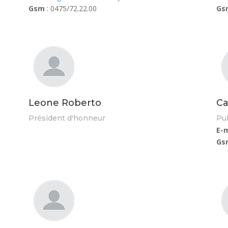
Gsm
: 0475/72.22.00
Gs
Leone Roberto
Ca
Président d'honneur
Pub
E-m
Gs