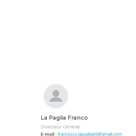
La Paglia Franco
Directeur Général
E-mail
:
francesco.lapaglia66@
gmail.com