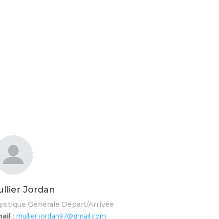
llier Jordan
istique Générale Départ/Arrivée
ail
:
mullier.jordan97@gmail.com