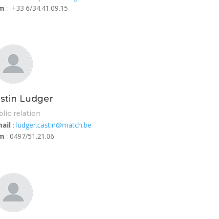
m
:
+33 6/
34.41.09.15
stin Ludger
lic relation
ail
:
ludger.castin@match.be
m
: 0497/51.21.06