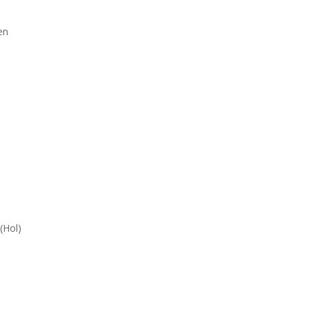
en
(Hol)