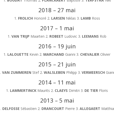
1.
BOUDAT
Thomas 2.
PLANCKAERT
Baptiste 3.
TERPSTRA
Niki
2018 – 27 mai
1.
FROLICH
Honoré 2.
LARSEN
Niklas 3.
LAMB
Ross
2017 – 1 mai
1.
VAN TRIJP
Maarten 2.
ROBEET
Ludovic 3.
LEEMANS
Rob
2016 – 19 juin
1.
LALOUETTE
Kevin 2.
MARCHAND
Gianni 3.
CHEVALIER
Olivier
2015 – 21 juin
.
VAN ZUMMEREN
Stef 2.
WALSLEBEN
Philipp 3.
VERMEERSCH
Gian
2014 – 11 mai
1.
LAMMERTINCK
Maurits 2.
CLAEYS
Dimitri 3.
DE TIER
Floris
2013 – 5 mai
1.
DELFOSSE
Sébastien 2.
DRANCOURT
Pierre 3.
ALLEGAERT
Matthia