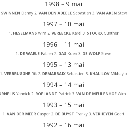
1998 – 9 mai
.
SWINNEN
Danny 2.
VAN DEN ABEELE
Sebastian 3.
VAN AKEN
Stev
1997 – 10 mai
1.
HESELMANS
Wim 2.
VEREECKE
Karel 3.
STOCKX
Günther
1996 – 11 mai
1.
DE WAELE
Fabien 2.
DAS
Koen 3.
DE WOLF
Steve
1995 – 13 mai
1.
VERBRUGGHE
Rik 2.
DEMARBAIX
Sébastien 3.
KHALILOV
Mikhaylo
1994 – 14 mai
ORNELIS
Yannick 2.
ROELANDT
Patrick 3.
VAN DE MEULENHOF
Wim 
1993 – 15 mai
1.
VAN DER MEER
Casper 2.
DE BUYST
Franky 3.
VERHEYEN
Geert
1992 – 16 mai